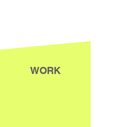
グローバルパートナーと共に革新的なコ
ンテンツを創出
03 /
新たな形の文化コンテンツの開発と拡張
WORK
最先端技術を活用し、観客が新たな次元のパフォ