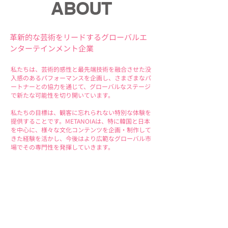
ABOUT
革新的な芸術をリードするグローバルエ
ンターテインメント企業
私たちは、芸術的感性と最先端技術を融合させた没
入感のあるパフォーマンスを企画し、さまざまなパ
ートナーとの協力を通じて、グローバルなステージ
で新たな可能性を切り開いています。
私たちの目標は、観客に忘れられない特別な体験を
提供することです。METANOIAは、特に韓国と日本
を中心に、様々な文化コンテンツを企画・制作して
きた経験を活かし、今後はより広範なグローバル市
場でその専門性を発揮していきます。
01 /
芸術と技術の調和による没入型パフォー
マンスの提供
02 /