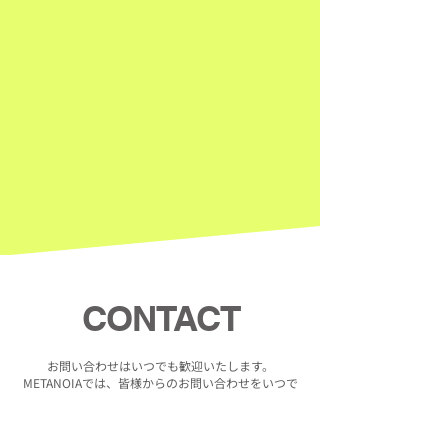
大規模なコンサートの企画から制作まで、
METANOIAはアーティストと観客が一体となる瞬間
を創り出します。
感動的な舞台演出と革新的な技術を駆使し、忘れら
れない体験を提供します。
CONTACT
お問い合わせはいつでも歓迎いたします。
METANOIAでは、皆様からのお問い合わせをいつで
も歓迎しております。
下記フォームよりご連絡いただければ、迅速に対応
いたします。